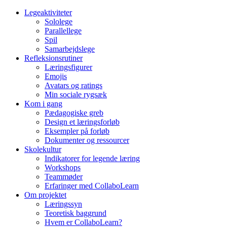
Legeaktiviteter
Sololege
Parallellege
Spil
Samarbejdslege
Refleksionsrutiner
Læringsfigurer
Emojis
Avatars og ratings
Min sociale rygsæk
Kom i gang
Pædagogiske greb
Design et læringsforløb
Eksempler på forløb
Dokumenter og ressourcer
Skolekultur
Indikatorer for legende læring
Workshops
Teammøder
Erfaringer med CollaboLearn
Om projektet
Læringssyn
Teoretisk baggrund
Hvem er CollaboLearn?