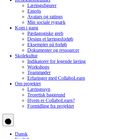
Læringsfigurer
Emojis
Avatars og ratings
Min sociale rygsæk
Kom i gang
Pædagogiske greb
Design et læringsforløb
Eksempler på forløb
Dokumenter og ressourcer
Skolekultur
Indikatorer for legende læring
Workshops
Teammøder
Erfaringer med CollaboLearn
Om projektet
Læringssyn
Teoretisk baggrund
Hvem er CollaboLearn?
Formidling fra projektet
Dansk