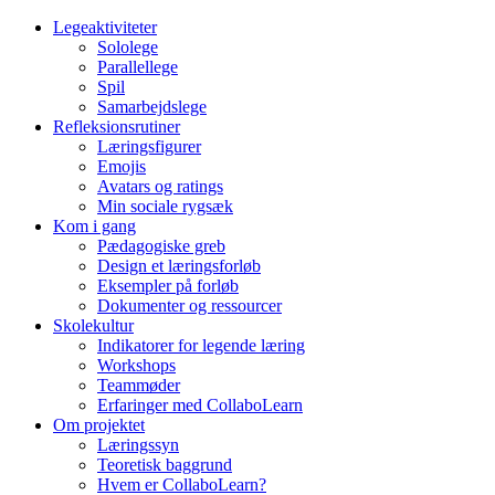
Legeaktiviteter
Sololege
Parallellege
Spil
Samarbejdslege
Refleksionsrutiner
Læringsfigurer
Emojis
Avatars og ratings
Min sociale rygsæk
Kom i gang
Pædagogiske greb
Design et læringsforløb
Eksempler på forløb
Dokumenter og ressourcer
Skolekultur
Indikatorer for legende læring
Workshops
Teammøder
Erfaringer med CollaboLearn
Om projektet
Læringssyn
Teoretisk baggrund
Hvem er CollaboLearn?