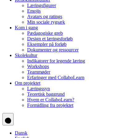
Læringsfigurer
Emojis
Avatars og ratings
Min sociale rygsæk
Kom i gang
Pædagogiske greb
Design et læringsforløb
Eksempler på forløb
Dokumenter og ressourcer
Skolekultur
Indikatorer for legende læring
Workshops
Teammøder
Erfaringer med CollaboLearn
Om projektet
Læringssyn
Teoretisk baggrund
Hvem er CollaboLearn?
Formidling fra projektet
Dansk