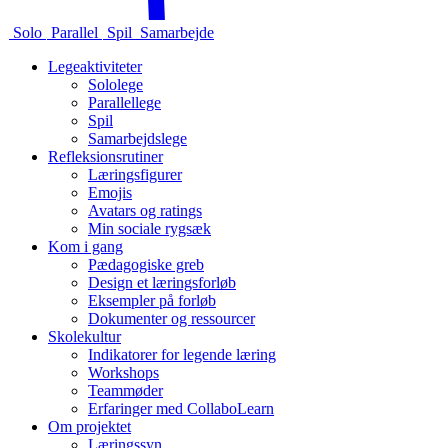
Solo
Parallel
Spil
Samarbejde
Legeaktiviteter
Sololege
Parallellege
Spil
Samarbejdslege
Refleksionsrutiner
Læringsfigurer
Emojis
Avatars og ratings
Min sociale rygsæk
Kom i gang
Pædagogiske greb
Design et læringsforløb
Eksempler på forløb
Dokumenter og ressourcer
Skolekultur
Indikatorer for legende læring
Workshops
Teammøder
Erfaringer med CollaboLearn
Om projektet
Læringssyn