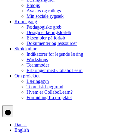
Emojis
Avatars og ratings
Min sociale rygsæk
Kom i gang
Pædagogiske greb
Design et læringsforløb
Eksempler på forløb
Dokumenter og ressourcer
Skolekultur
Indikatorer for legende læring
Workshops
Teammøder
Erfaringer med CollaboLearn
Om projektet
Læringssyn
Teoretisk baggrund
Hvem er CollaboLearn?
Formidling fra projektet
Dansk
English