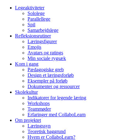
Legeaktiviteter
Sololege
Parallellege
Spil
Samarbejdslege
Refleksionsrutiner
Læringsfigurer
Emojis
Avatars og ratings
Min sociale rygsæk
Kom i gang
Pædagogiske greb
Design et læringsforløb
Eksempler på forløb
Dokumenter og ressourcer
Skolekultur
Indikatorer for legende læring
Workshops
Teammøder
Erfaringer med CollaboLearn
Om projektet
Læringssyn
Teoretisk baggrund
Hvem er CollaboLearn?