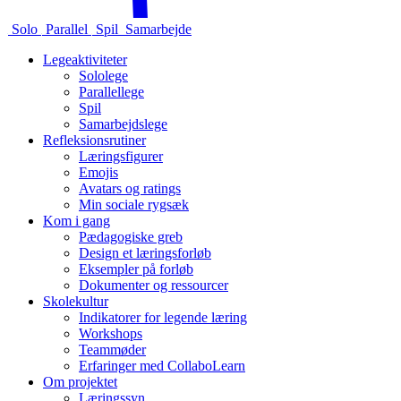
Solo
Parallel
Spil
Samarbejde
Legeaktiviteter
Sololege
Parallellege
Spil
Samarbejdslege
Refleksionsrutiner
Læringsfigurer
Emojis
Avatars og ratings
Min sociale rygsæk
Kom i gang
Pædagogiske greb
Design et læringsforløb
Eksempler på forløb
Dokumenter og ressourcer
Skolekultur
Indikatorer for legende læring
Workshops
Teammøder
Erfaringer med CollaboLearn
Om projektet
Læringssyn