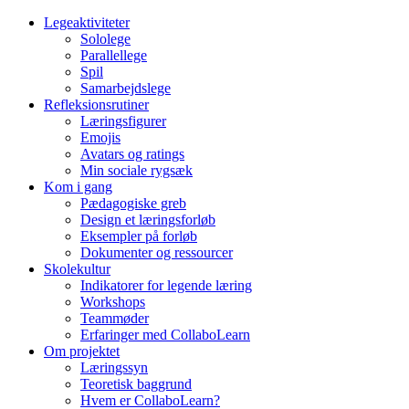
Legeaktiviteter
Sololege
Parallellege
Spil
Samarbejdslege
Refleksionsrutiner
Læringsfigurer
Emojis
Avatars og ratings
Min sociale rygsæk
Kom i gang
Pædagogiske greb
Design et læringsforløb
Eksempler på forløb
Dokumenter og ressourcer
Skolekultur
Indikatorer for legende læring
Workshops
Teammøder
Erfaringer med CollaboLearn
Om projektet
Læringssyn
Teoretisk baggrund
Hvem er CollaboLearn?