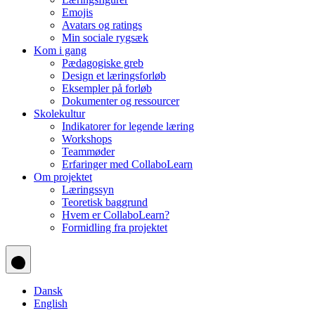
Emojis
Avatars og ratings
Min sociale rygsæk
Kom i gang
Pædagogiske greb
Design et læringsforløb
Eksempler på forløb
Dokumenter og ressourcer
Skolekultur
Indikatorer for legende læring
Workshops
Teammøder
Erfaringer med CollaboLearn
Om projektet
Læringssyn
Teoretisk baggrund
Hvem er CollaboLearn?
Formidling fra projektet
Dansk
English