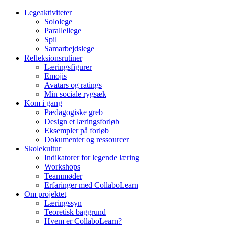
Legeaktiviteter
Sololege
Parallellege
Spil
Samarbejdslege
Refleksionsrutiner
Læringsfigurer
Emojis
Avatars og ratings
Min sociale rygsæk
Kom i gang
Pædagogiske greb
Design et læringsforløb
Eksempler på forløb
Dokumenter og ressourcer
Skolekultur
Indikatorer for legende læring
Workshops
Teammøder
Erfaringer med CollaboLearn
Om projektet
Læringssyn
Teoretisk baggrund
Hvem er CollaboLearn?