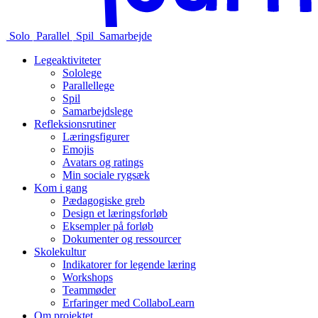
Solo
Parallel
Spil
Samarbejde
Legeaktiviteter
Sololege
Parallellege
Spil
Samarbejdslege
Refleksionsrutiner
Læringsfigurer
Emojis
Avatars og ratings
Min sociale rygsæk
Kom i gang
Pædagogiske greb
Design et læringsforløb
Eksempler på forløb
Dokumenter og ressourcer
Skolekultur
Indikatorer for legende læring
Workshops
Teammøder
Erfaringer med CollaboLearn
Om projektet